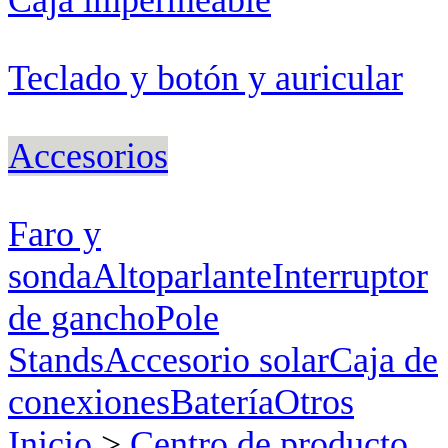
Teclado y botón y auricular
Accesorios
Faro y
sonda
Altoparlante
Interruptor
de gancho
Pole
Stands
Accesorio solar
Caja de
conexiones
Batería
Otros
Inicio
>
Centro de producto