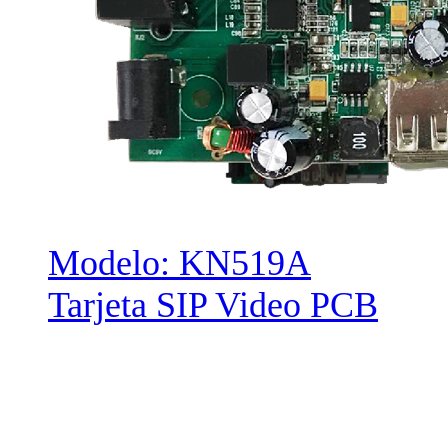
Modelo: KN519A
Tarjeta SIP Video PCB