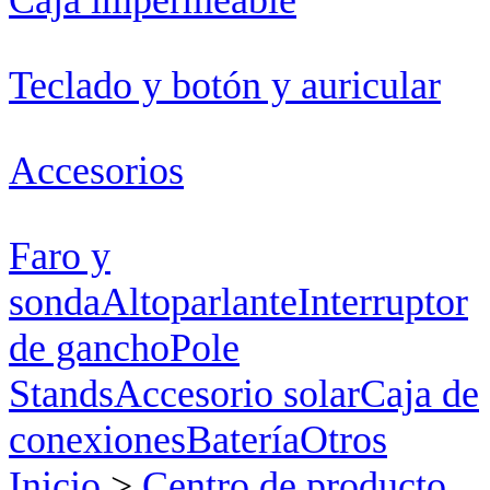
Teclado y botón y auricular
Accesorios
Faro y
sonda
Altoparlante
Interruptor
de gancho
Pole
Stands
Accesorio solar
Caja de
conexiones
Batería
Otros
Inicio
>
Centro de producto