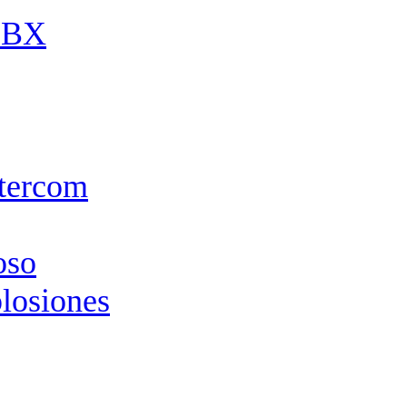
 PBX
ntercom
oso
plosiones