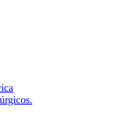
rica
úrgicos.