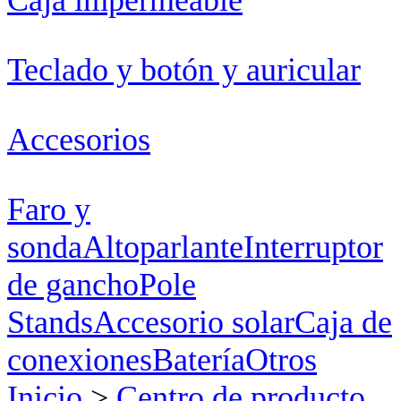
Teclado y botón y auricular
Accesorios
Faro y
sonda
Altoparlante
Interruptor
de gancho
Pole
Stands
Accesorio solar
Caja de
conexiones
Batería
Otros
Inicio
>
Centro de producto