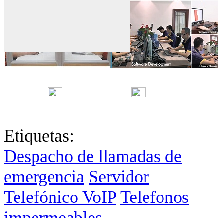
English
中文
Fr
Etiquetas:
Despacho de llamadas de
emergencia
Servidor
Telefónico VoIP
Telefonos
impermeables