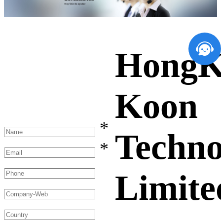
HongK
Koon
*
Techno
*
Limite