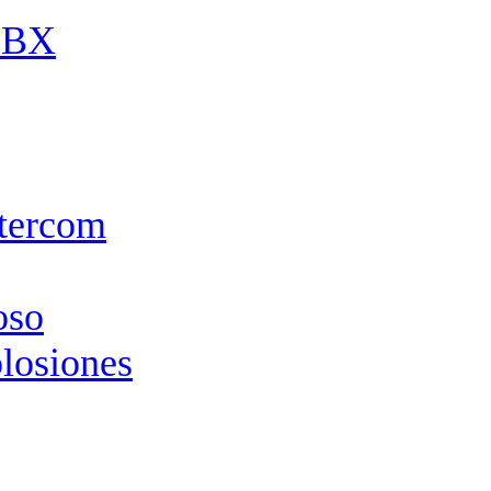
 PBX
ntercom
oso
plosiones