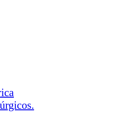
rica
úrgicos.