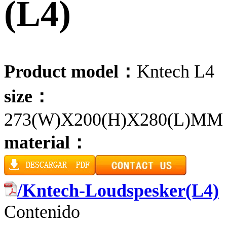
(L4)
Product model：
Kntech L4
size：
273(W)X200(H)X280(L)MM
material：
/Kntech-Loudspesker(L4)
Contenido