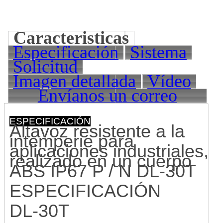
Caracteristicas
Especificación
Sistema
Solicitud
Imagen detallada
Vídeo
Envíanos un correo
electrónico
ESPECIFICACIÓN
Altavoz resistente a la
intemperie para
aplicaciones industriales,
realizado en un cuerpo
ABS IP67 P / N DL-30T
ESPECIFICACIÓN
DL-30T