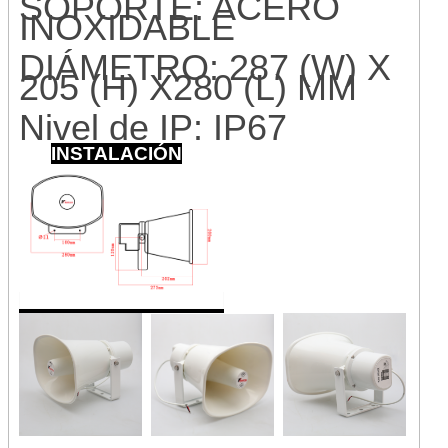
SOPORTE: ACERO
INOXIDABLE
DIÁMETRO: 287 (W) X
205 (H) X280 (L) MM
Nivel de IP: IP67
INSTALACIÓN