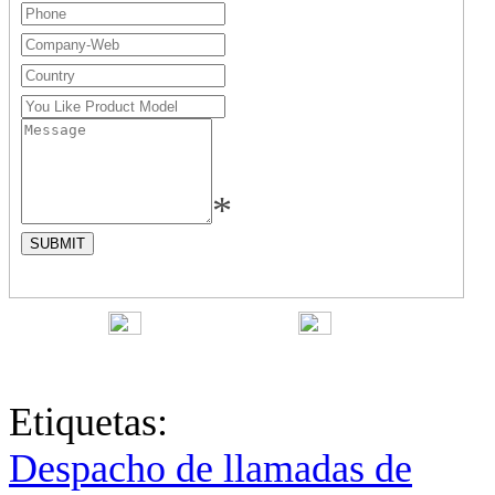
*
English
中文
Fr
Etiquetas:
Despacho de llamadas de