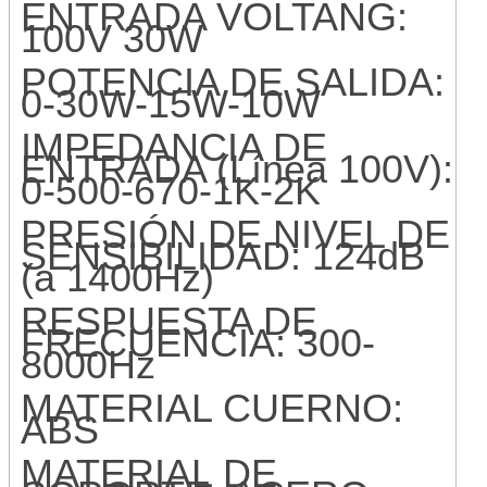
ENTRADA VOLTANG:
100V 30W
POTENCIA DE SALIDA:
0-30W-15W-10W
IMPEDANCIA DE
ENTRADA (Línea 100V):
0-500-670-1K-2K
PRESIÓN DE NIVEL DE
SENSIBILIDAD: 124dB
(a 1400Hz)
RESPUESTA DE
FRECUENCIA: 300-
8000Hz
MATERIAL CUERNO:
ABS
MATERIAL DE