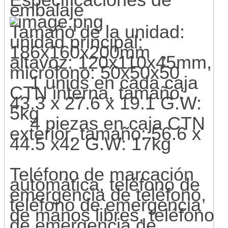
embalaje
Tamaño de la unidad:
unidad principal:
186x160x200mm ，
altavoz: 120x110x45mm,
micrófono: 50x50x50
1 unids en cada caja
CTN interna, tamaño:
43.3 x 27.6 x 19.1 G.W:
5kg
4 piezas en caja CTN
exterior, tamaño: 56.6 x
44.5 x42 G.W: 17kg
Teléfono de marcación
automática, teléfono de
emergencia de teléfono,
teléfono de emergencia
de manos libres, teléfono
de emergencia de