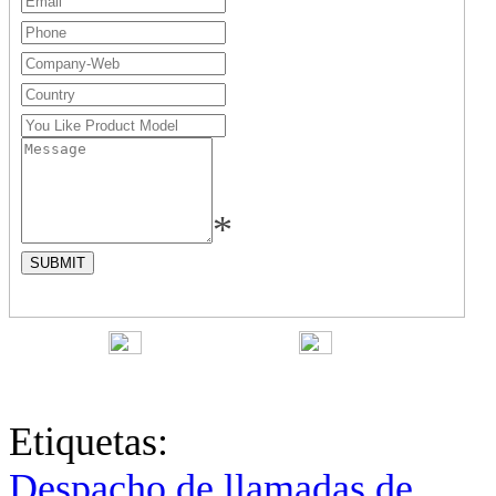
*
English
中文
Fr
Etiquetas:
Despacho de llamadas de