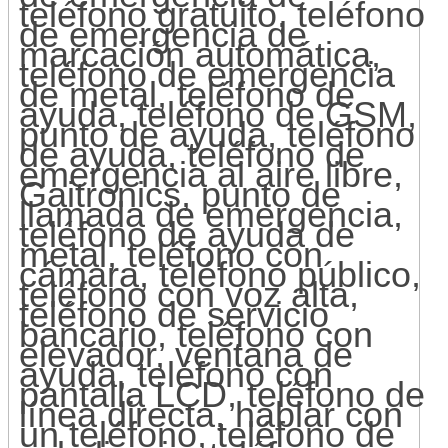
teléfono gratuito, teléfono
de emergencia de
marcación automática,
teléfono de emergencia
de metal, teléfono de
ayuda, teléfono de GSM,
punto de ayuda, teléfono
de ayuda, teléfono de
emergencia al aire libre,
Gaitronics, punto de
llamada de emergencia,
teléfono de ayuda de
metal, teléfono con
cámara, teléfono público,
teléfono con voz alta,
teléfono de servicio
bancario, teléfono con
elevador, ventana de
ayuda, teléfono con
pantalla LCD, teléfono de
línea directa, hablar con
un teléfono, teléfono de