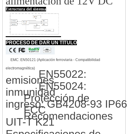
alimentación de 12V DC
Estructura del sistema
PROCESO DE DAR UN TÍTULO
EMC: EN50121 (Aplicación ferroviaria - Compatibilidad
electromagnética)
EN55022:
emisiones
EN55024:
inmunidad
Protección de
ingreso: GB4208-93 IP66
FCC
Recomendaciones
UIT-T K21
Especificaciones de