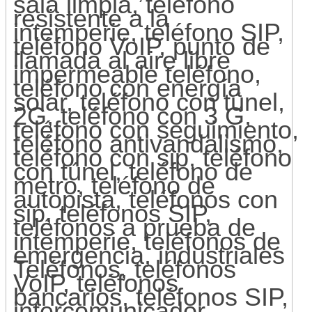
sala limpia, teléfono
resistente a la
intemperie, teléfono SIP,
teléfono VoIP, punto de
llamada al aire libre
impermeable teléfono,
teléfono con energía
solar, teléfono con túnel,
2G, teléfono con 3 G,
teléfono con seguimiento,
teléfono antivandalismo,
teléfono con sip, teléfono
con túnel, teléfono de
metro, teléfono de
autopista, teléfonos con
sip, teléfonos SIP,
teléfonos a prueba de
intemperie, teléfonos de
emergencia, industriales
Teléfonos, teléfonos
VoIP, teléfonos
bancarios, teléfonos SIP,
intercomunicador.