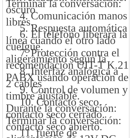
Terminar la conversación:
oscuro
4. Comunicación manos
libres.
5. Respuesta automática
6. El teléfono liberará la
línea cuando el otro lado
cuelgue.
7. Protección contra el
aligeramiento según la
recomendación UIT-T K.21
8. Interfaz analógica a
PABX usando operación de
2 cables
9. Control de volumen y
timbre ajustable.
10. Contacto seco.
Durante la conversación:
contacto seco cerrado.
Terminar la conversación:
contacto seco abierto.
11. fuente de