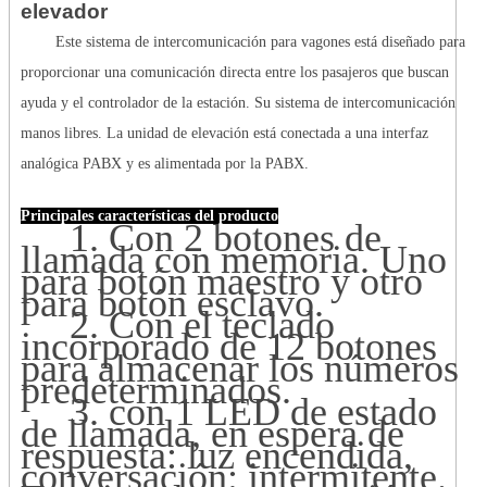
elevador
Este sistema de intercomunicación para vagones está diseñado para
proporcionar una comunicación directa entre los pasajeros que buscan
ayuda y el controlador de la estación. Su sistema de intercomunicación
manos libres. La unidad de elevación está conectada a una interfaz
analógica PABX y es alimentada por la PABX.
Principales características del producto
1. Con 2 botones de
llamada con memoria. Uno
para botón maestro y otro
para botón esclavo.
2. Con el teclado
incorporado de 12 botones
para almacenar los números
predeterminados.
3. con 1 LED de estado
de llamada, en espera de
respuesta: luz encendida,
conversación: intermitente.