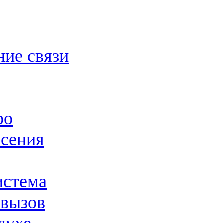
ние связи
ро
асения
истема
 вызов