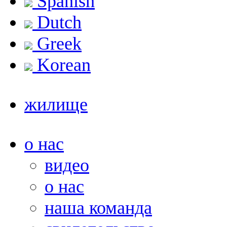
Spanish
Dutch
Greek
Korean
жилище
о нас
видео
о нас
наша команда