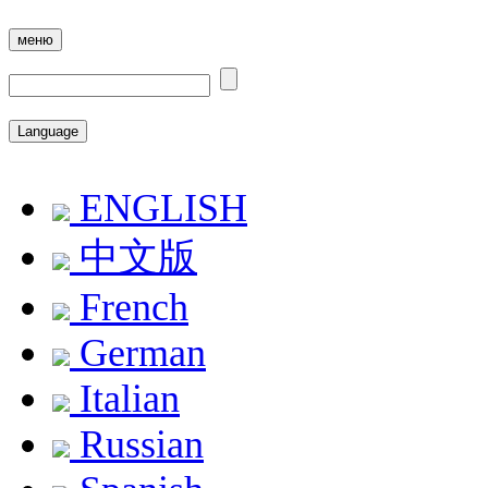
меню
Language
ENGLISH
中文版
French
German
Italian
Russian