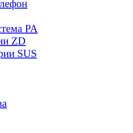
лефон
стема PA
рии ZD
рии SUS
ва