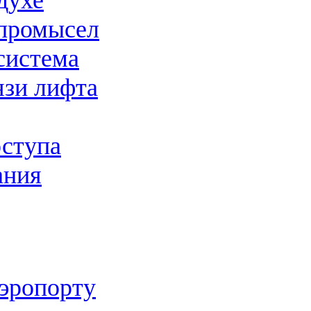
духе
промысел
система
язи лифта
оступа
ания
аэропорту