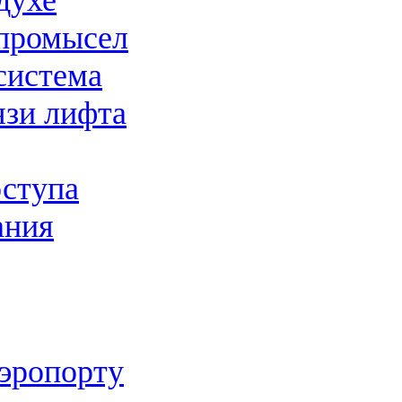
духе
промысел
система
язи лифта
оступа
ания
аэропорту