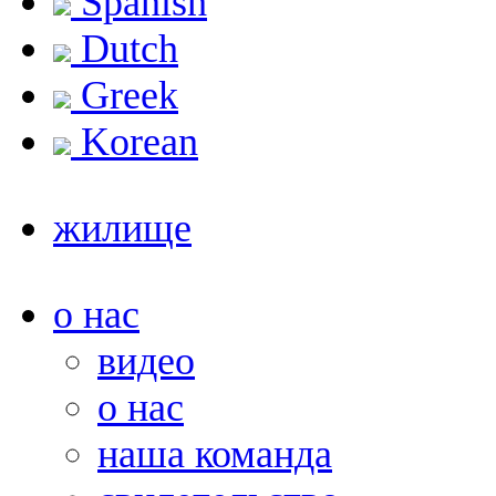
Spanish
Dutch
Greek
Korean
жилище
о нас
видео
о нас
наша команда