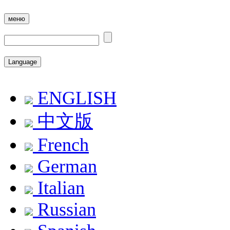
меню
Language
ENGLISH
中文版
French
German
Italian
Russian