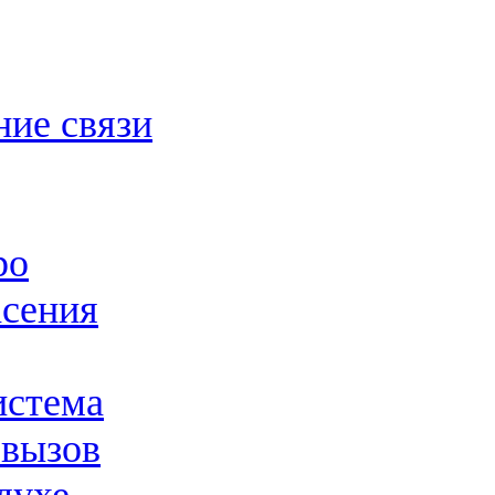
ние связи
ро
асения
истема
 вызов