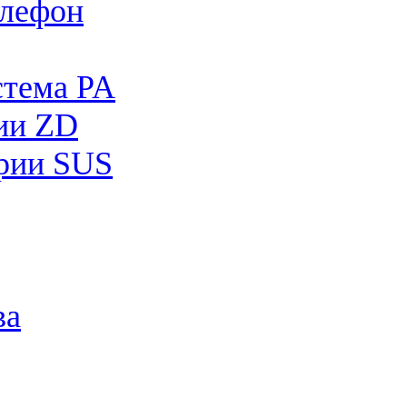
лефон
стема PA
рии ZD
рии SUS
ва