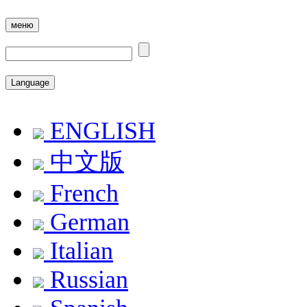
меню
Language
ENGLISH
中文版
French
German
Italian
Russian