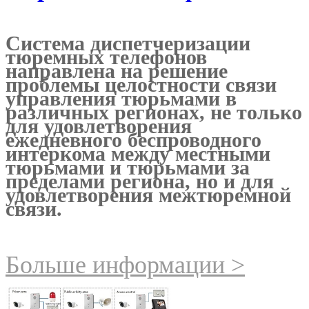
Система диспетчеризации
тюремных телефонов
направлена на решение
проблемы целостности связи
управления тюрьмами в
различных регионах, не только
для удовлетворения
ежедневного беспроводного
интеркома между местными
тюрьмами и тюрьмами за
пределами региона, но и для
удовлетворения межтюремной
связи.
Больше информации >