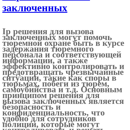
заключенных
Ip решения для вызова
заключенных могут помочь
тюремной охране быть в курсе
задержания тюремного
персонала и соответствующей
информации, а также
эффективно контролировать и
предотвращать чрезвычайные
ситуации, такие как споры в
тюрьмах, побеги из тюрем,
самоубийства и т.д. Основным
принципом решения для
вызова заключенных является
безопасность и
конфиденциальность, что
удобно для сотрудников
полиции, которые могут
контролировать и вешать