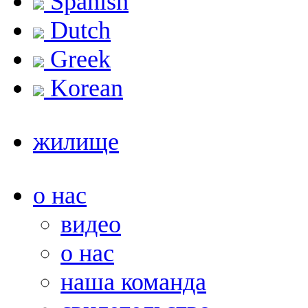
Spanish
Dutch
Greek
Korean
жилище
о нас
видео
о нас
наша команда