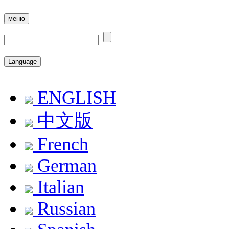
меню
Language
ENGLISH
中文版
French
German
Italian
Russian