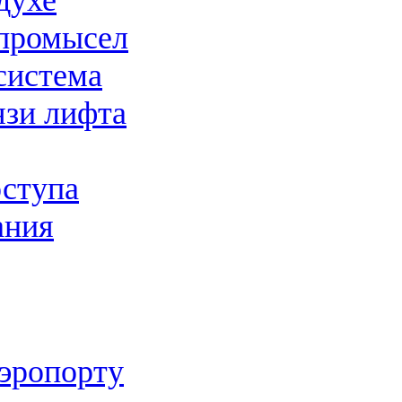
духе
промысел
система
язи лифта
оступа
ания
аэропорту