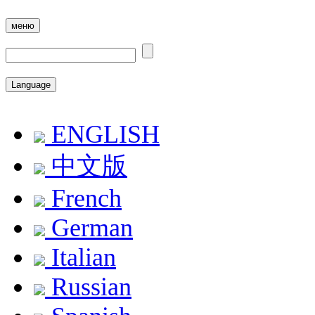
меню
Language
ENGLISH
中文版
French
German
Italian
Russian