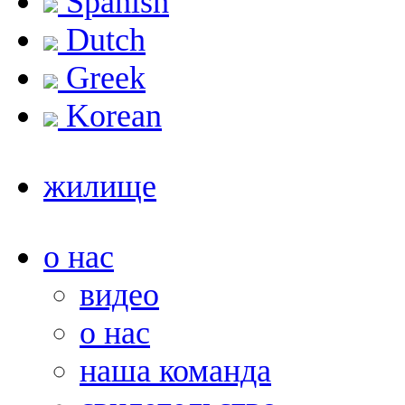
Spanish
Dutch
Greek
Korean
жилище
о нас
видео
о нас
наша команда