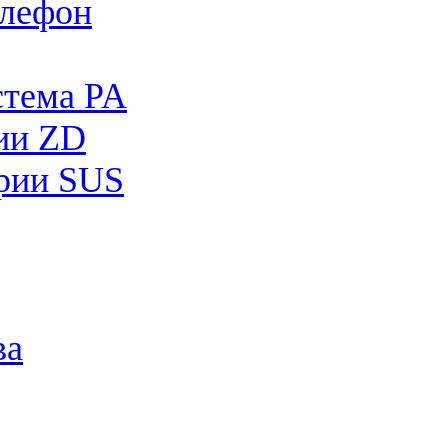
лефон
стема PA
рии ZD
рии SUS
ва