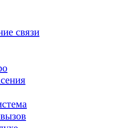
ние связи
ро
асения
истема
 вызов