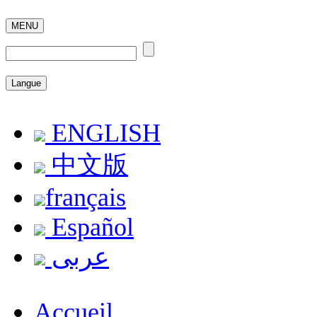
MENU
Langue
ENGLISH
中文版
français
Español
عربى
Accueil