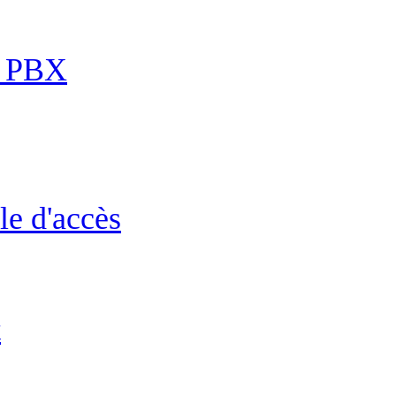
P PBX
le d'accès
t