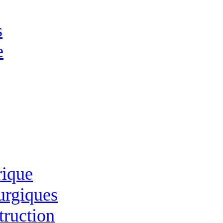
s
e
rique
lurgiques
truction