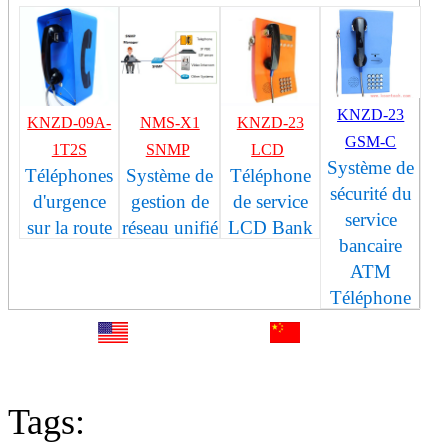
KNZD-23
KNZD-09A-
NMS-X1
KNZD-23
GSM-C
1T2S
SNMP
LCD
Système de
Téléphones
Système de
Téléphone
sécurité du
d'urgence
gestion de
de service
service
sur la route
réseau unifié
LCD Bank
bancaire
ATM
Téléphone
English
中文
Fr
Tags: