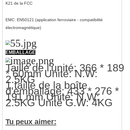
K21 de la FCC
EMC: EN50121 (application ferroviaire - compatibilité
électromagnétique)
EMBALLAGE
Taille de l'unité: 366 * 189
* 60mm Unité: N.W:
2.5KG
1 taille de la boîte
d'emballage: 433 * 276 *
191 mm Unité: N.W:
2.5KG Unité G.W: 4KG
Tu peux aimer: