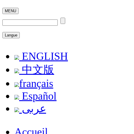
MENU
Langue
ENGLISH
中文版
français
Español
عربى
Accueil