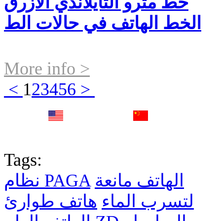
خط مترو التايلاندي الأزرق
الخط الهاتف في حالات الط
More info >
<
1
2
3
4
5
6
>
English
中文
Fr
Tags:
الهاتف مانعة
نظام PAGA
لتسرب الماء
هاتف طوارئ