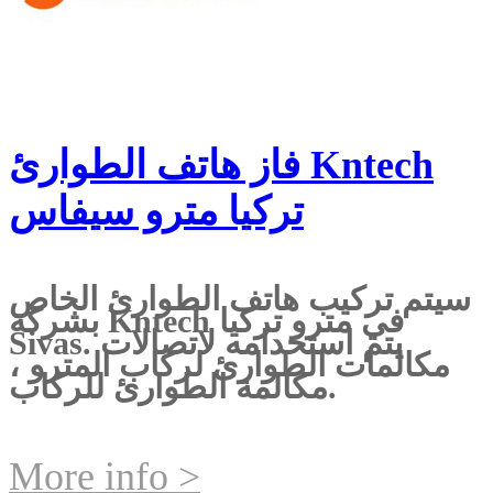
فاز هاتف الطوارئ Kntech
تركيا مترو سيفاس
سيتم تركيب هاتف الطوارئ الخاص
بشركة Kntech في مترو تركيا
Sivas. يتم استخدامه لاتصالات
مكالمات الطوارئ لركاب المترو ،
مكالمة الطوارئ للركاب.
More info >