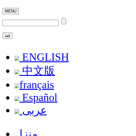
MENU
لغة
ENGLISH
中文版
français
Español
عربى
منزل