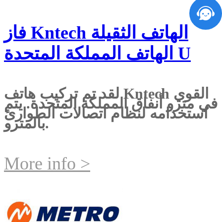
فاز Kntech الهاتف الثقيلة
الهاتف المملكة المتحدة U
لقد تم تركيب هاتف Kntech القوي
في مترو أنفاق المملكة المتحدة. يتم
استخدامه لنظام اتصالات الطوارئ
بالمترو.
More info >