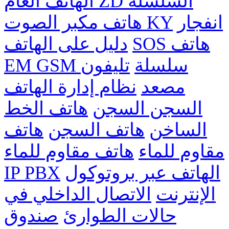
الهاتف العام ZD السلسله
انفجار
هاتف مكبر الصوت KY
SOS هاتف
دليل على الهاتف
EM GSM سلسلة
تليفون
مصعد
نظام إدارة الهاتف
السجن السجن
هاتف الخط
الساخن
هاتف السجن
هاتف
مقاوم للماء
هاتف مقاوم للماء
الهاتف عبر بروتوكول
IP PBX
الإنترنت
الاتصال الداخلي في
حالات الطوارئ
صندوق