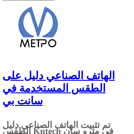
الهاتف الصناعي دليل على
الطقس المستخدمة في
سانت بي
تم تثبيت الهاتف الصناعي دليل
الطقس Kntech في مترو سان