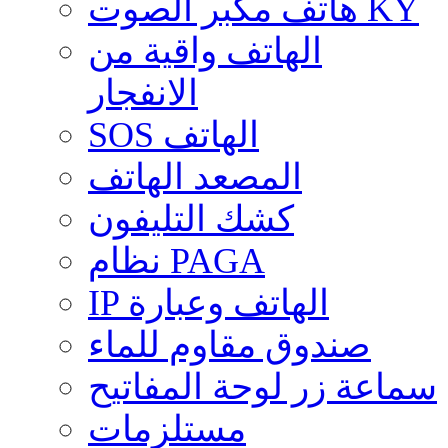
هاتف مكبر الصوت KY
الهاتف واقية من
الانفجار
SOS الهاتف
المصعد الهاتف
كشك التليفون
نظام PAGA
IP الهاتف وعبارة
صندوق مقاوم للماء
سماعة زر لوحة المفاتيح
مستلزمات