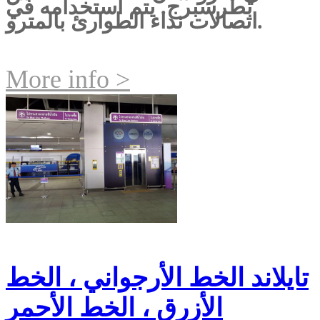
بطرسبرج. يتم استخدامه في
اتصالات نداء الطوارئ بالمترو.
More info >
تايلاند الخط الأرجواني ، الخط
الأزرق ، الخط الأحمر