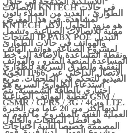
اللاسلكية المدمجة في حلول
الاتصالات KNTECH في حالات
الطوارئ ، العديد من العملاء يأتون
لمشاهدة. في هذا المعرض
KNTECH هو مزود الحلول الأكثر
مهنية للاتصالات الصناعية. وتشمل
المنتجات IP PABX POE التبديل
والهواتف في حالات الطوارئ
لمشروع الصناعة. هواتف الهاتف
ونقطة المساعدة بالإضافة إلى خط
المساعدة لمنصة المترو ، والهواتف
النفقية والطرق السريعة للطوارئ
الجوية IP66. الاتصال الداخلي عبر
الفيديو للتحكم في الملحقات. مربع
استدعاء الطوارئ السريع هو
اختياري بالطاقة الشمسية. يتم
تغطية الهواتف الصناعية GSM /
GSMR / GPRS / 3G / 4G و LTE.
لديها أكثر من 20 عاما من الخبرة
العملية الغنية بالمشروع. ما نقوم به
هو أفضل المنتجات والحلول
المصممة خصيصا لتلبية احتياجات
مشروع العميل. لدينا فريق قوي