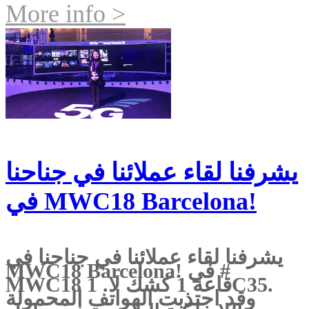
More info >
يشرفنا لقاء عملائنا في جناحنا
في MWC18 Barcelona!
يشرفنا لقاء عملائنا في جناحنا في
MWC18 Barcelona! في #
MWC18 قاعة 1 كشك لا. 1C35.
وقد اجتذبت الهواتف المحمولة