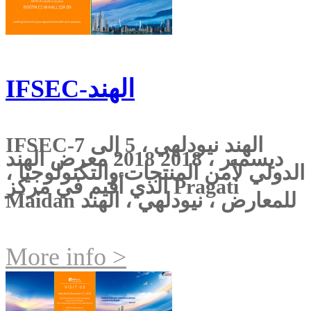
IFSEC-الهند
IFSEC-الهند نيودلهي ، 5 إلى 7
ديسمبر ، 2018 2018 معرض الهند
الدولي لأمن المنتجات والتكنولوجيا ،
الذي أقيم في مركز Pragati
Maidan للمعارض ، نيودلهي ، الهند
More info >