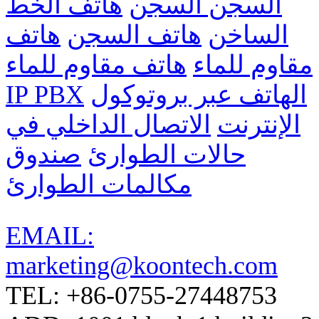
السجن السجن
هاتف الخط
الساخن
هاتف السجن
هاتف
مقاوم للماء
هاتف مقاوم للماء
الهاتف عبر بروتوكول
IP PBX
الإنترنت
الاتصال الداخلي في
حالات الطوارئ
صندوق
مكالمات الطوارئ
EMAIL:
marketing@koontech.com
TEL: +86-0755-27448753