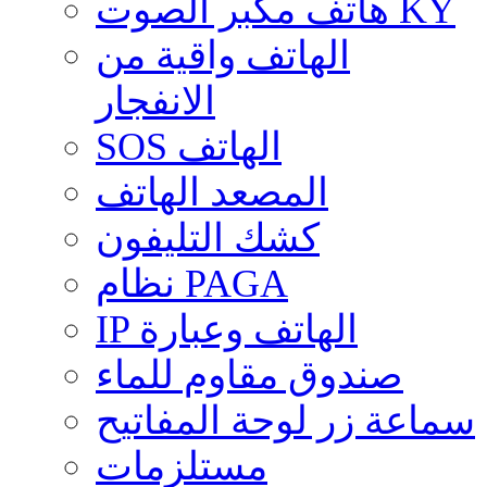
هاتف مكبر الصوت KY
الهاتف واقية من
الانفجار
SOS الهاتف
المصعد الهاتف
كشك التليفون
نظام PAGA
IP الهاتف وعبارة
صندوق مقاوم للماء
سماعة زر لوحة المفاتيح
مستلزمات