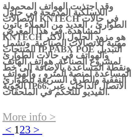
وقد اجتذبت الهواتف المحمولة
اللاسلكية المدمجة في حلول
الاتصالات KNTECH في حالات
الطوارئ ، العديد من العملاء يأتون
لمشاهدة. في هذا المعرض
KNTECH هو مزود الحلول الأكثر
مهنية للاتصالات الصناعية. وتشمل
المنتجات IP PABX POE التبديل
والهواتف في حالات الطوارئ
لمشروع الصناعة. هواتف الهاتف
ونقطة المساعدة بالإضافة إلى خط
المساعدة لمنصة المترو ، والهواتف
النفقية والطرق السريعة للطوارئ
الجوية IP66. الاتصال الداخلي عبر
الفيديو للتحكم في الملحقات.
More info >
<
1
2
3
>