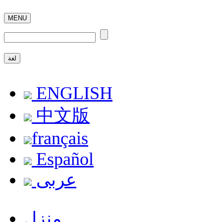
MENU
لغة
ENGLISH
中文版
français
Español
عربى
منزل