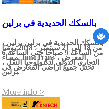
بالسكك الحديدية في برلين
بالسكك الحديدية في برلين برلين ،
من 18 إلى 21 سبتمبر ، 2018 يوميًا
من الساعة 9 صباحًا حتى الساعة 6
مساءً. InnoTrans ، المعرض
التجاري الدولي لتكنولوجيا النقل ،
تحتل جميع أراضي المعارض في
برلين.
More info >