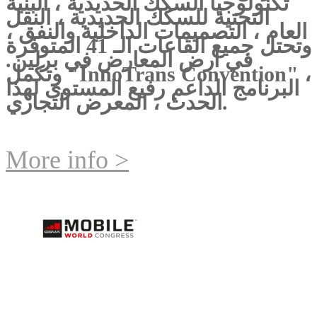
تكنولوجيا السكك الحديدية ، البنية
التحتية للسكك الحديدية ، النقل
العام ، التصميمات الداخلية والنفق ،
وتحتل جميع القاعات الـ 41 المتوفرة
في أرض المعارض في برلين.
وتكمل "InnoTrans Convention" ،
البرنامج الداعم رفيع المستوى لهذا
الحدث ، المعرض التجاري.
More info >