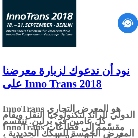
نود أن ندعوك لزيارة معرضنا
على Inno Trans 2018
InnoTrans هو المعرض التجاري
الدولي الرائد لتكنولوجيا النقل ويقام
كل عامين في برلين. تنقسم
InnoTrans مقسّمة إلى قطاعات
المعرض الخمسة للسكك الحديدية ،