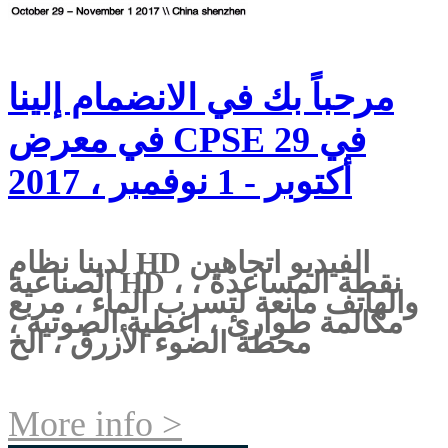
مرحباً بك في الانضمام إلينا
في معرض CPSE في 29
أكتوبر - 1 نوفمبر ، 2017
لدينا نظام HD الفيديو اتجاهين
الصناعية HD ، نقطة المساعدة ،
والهاتف مانعة لتسرب الماء ، مربع
مكالمة طوارئ ، اغطية الصوتية ،
محطة الضوء الأزرق ، الخ
More info >