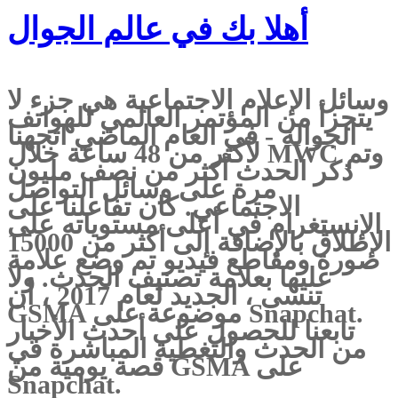
أهلا بك في عالم الجوال
وسائل الإعلام الاجتماعية هي جزء لا
يتجزأ من المؤتمر العالمي للهواتف
الجوالة - في العام الماضي اتجهنا
لأكثر من 48 ساعة خلال MWC وتم
ذكر الحدث أكثر من نصف مليون
مرة على وسائل التواصل
الاجتماعي. كان تفاعلنا على
الإنستغرام في أعلى مستوياته على
الإطلاق بالإضافة إلى أكثر من 15000
صورة ومقاطع فيديو تم وضع علامة
عليها بعلامة تصنيف الحدث. ولا
تنسى ، الجديد لعام 2017 ، أن
GSMA موضوعة على Snapchat.
تابعنا للحصول على أحدث الأخبار
من الحدث والتغطية المباشرة في
قصة يومية من GSMA على
Snapchat.