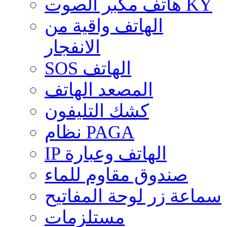
هاتف مكبر الصوت KY
الهاتف واقية من
الانفجار
SOS الهاتف
المصعد الهاتف
كشك التليفون
نظام PAGA
IP الهاتف وعبارة
صندوق مقاوم للماء
سماعة زر لوحة المفاتيح
مستلزمات