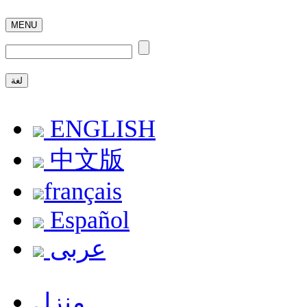
MENU
لغة
ENGLISH
中文版
français
Español
عربى
منزل