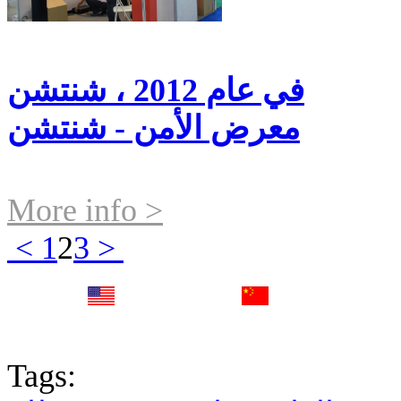
في عام 2012 ، شنتشن
معرض الأمن - شنتشن
More info >
<
1
2
3
>
English
中文
Fr
Tags: