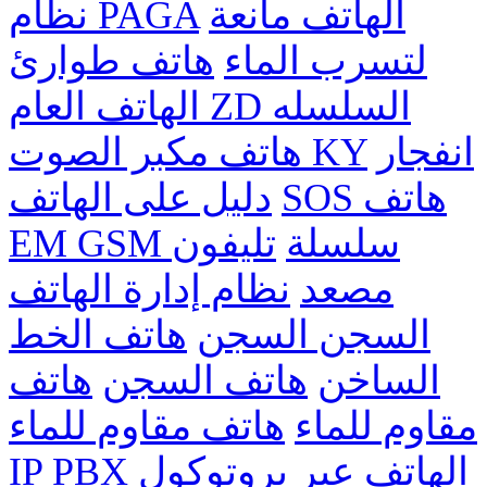
الهاتف مانعة
نظام PAGA
لتسرب الماء
هاتف طوارئ
الهاتف العام ZD السلسله
انفجار
هاتف مكبر الصوت KY
SOS هاتف
دليل على الهاتف
EM GSM سلسلة
تليفون
مصعد
نظام إدارة الهاتف
السجن السجن
هاتف الخط
الساخن
هاتف السجن
هاتف
مقاوم للماء
هاتف مقاوم للماء
الهاتف عبر بروتوكول
IP PBX