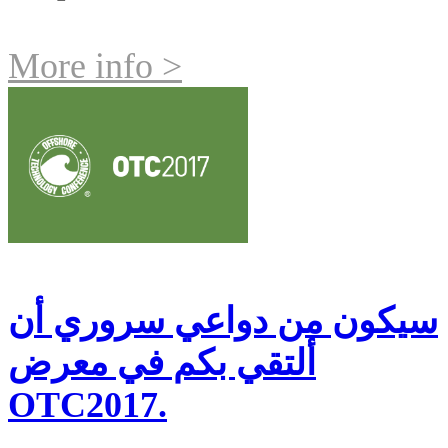
More info >
سيكون من دواعي سروري أن
ألتقي بكم في معرض
OTC2017.