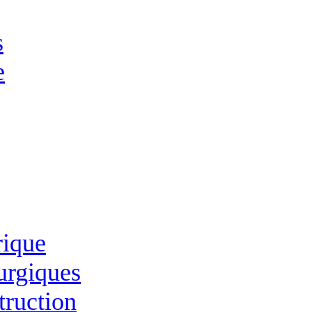
s
e
rique
lurgiques
truction