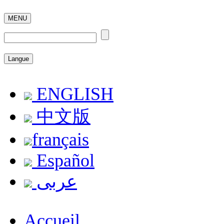
MENU
Langue
ENGLISH
中文版
français
Español
عربى
Accueil