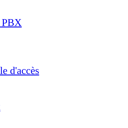
P PBX
le d'accès
t