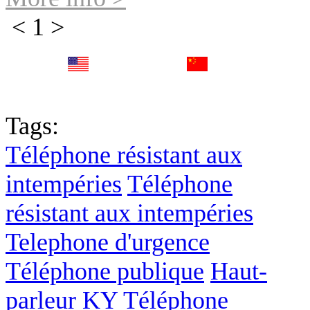
<
1
>
English
中文
Fr
Tags:
Téléphone résistant aux
intempéries
Téléphone
résistant aux intempéries
Telephone d'urgence
Téléphone publique
Haut-
parleur KY
Téléphone