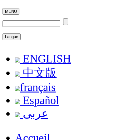
MENU
Langue
ENGLISH
中文版
français
Español
عربى
Accueil