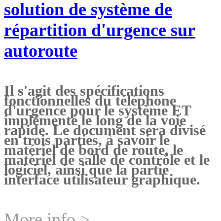
solution de système de
répartition d'urgence sur
autoroute
Il s'agit des spécifications
fonctionnelles du téléphone
d'urgence pour le système ET
implémenté le long de la voie
rapide. Le document sera divisé
en trois parties, à savoir le
matériel de bord de route, le
matériel de salle de contrôle et le
logiciel, ainsi que la partie
interface utilisateur graphique.
More info >