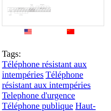
English
中文
Fr
Tags:
Téléphone résistant aux
intempéries
Téléphone
résistant aux intempéries
Telephone d'urgence
Téléphone publique
Haut-