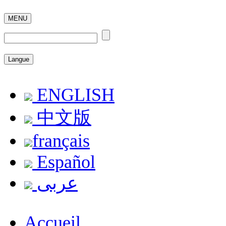
MENU
Langue
ENGLISH
中文版
français
Español
عربى
Accueil