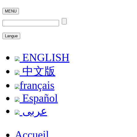
MENU
Langue
ENGLISH
中文版
français
Español
عربى
Accueil