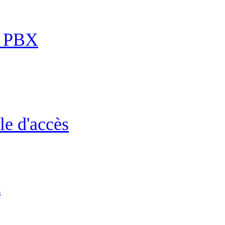
P PBX
le d'accès
t