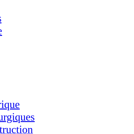
s
e
rique
lurgiques
truction