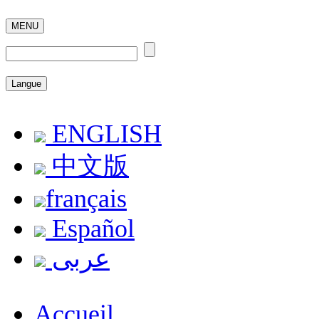
MENU
Langue
ENGLISH
中文版
français
Español
عربى
Accueil