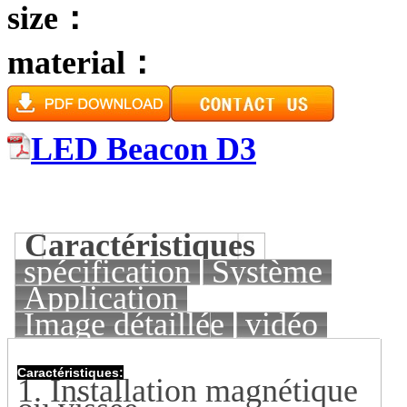
size：
material：
LED Beacon D3
Caractéristiques
spécification
Système
Application
Image détaillée
vidéo
Caractéristiques:
1. Installation magnétique