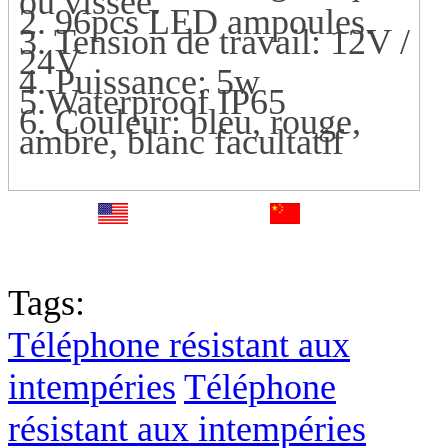
ou vissée.
2. 96pcs LED ampoules.
3. Tension de travail: 12V /
24V
4. Puissance: 5w
5.Waterproof IP65
6. Couleur: bleu, rouge,
ambre, blanc facultatif
English
中文
Fr
Tags:
Téléphone résistant aux
intempéries
Téléphone
résistant aux intempéries