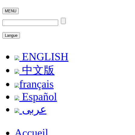
MENU
Langue
ENGLISH
中文版
français
Español
عربى
Accueil