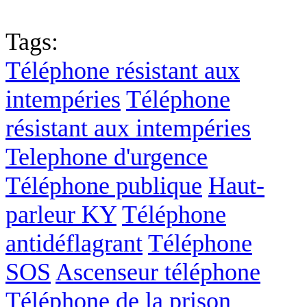
English
中文
Fr
Tags:
Téléphone résistant aux
intempéries
Téléphone
résistant aux intempéries
Telephone d'urgence
Téléphone publique
Haut-
parleur KY
Téléphone
antidéflagrant
Téléphone
SOS
Ascenseur téléphone
Téléphone de la prison