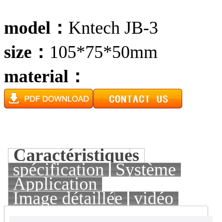
model：
Kntech JB-3
size：
105*75*50mm
material：
Caractéristiques
spécification
Système
Application
Image détaillée
vidéo