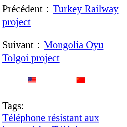
Précédent：
Turkey Railway
project
Suivant：
Mongolia Oyu
Tolgoi project
English
中文
Fr
Tags:
Téléphone résistant aux