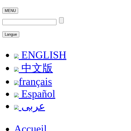
MENU
Langue
ENGLISH
中文版
français
Español
عربى
Accueil