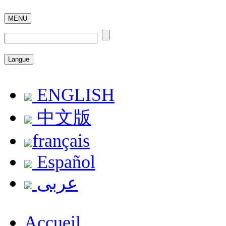
MENU
Langue
ENGLISH
中文版
français
Español
عربى
Accueil