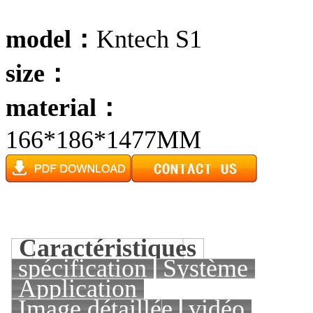
model：
Kntech S1
size：
material：
166*186*1477MM
Caractéristiques
spécification
Système
Application
Image détaillée
vidéo