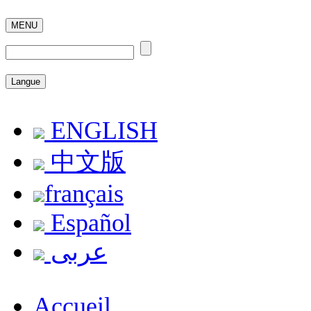
MENU
Langue
ENGLISH
中文版
français
Español
عربى
Accueil