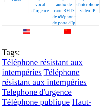
vocal
audio de
d'interphone
d'urgence
carte RFID
vidéo IP
de téléphone
de porte d'Ip
English
中文
Fr
Tags:
Téléphone résistant aux
intempéries
Téléphone
résistant aux intempéries
Telephone d'urgence
Téléphone publique
Haut-