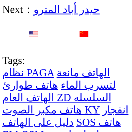
حيدر أباد المترو
Next：
English
中文
Fr
Tags:
الهاتف مانعة
نظام PAGA
لتسرب الماء
هاتف طوارئ
الهاتف العام ZD السلسله
انفجار
هاتف مكبر الصوت KY
SOS هاتف
دليل على الهاتف