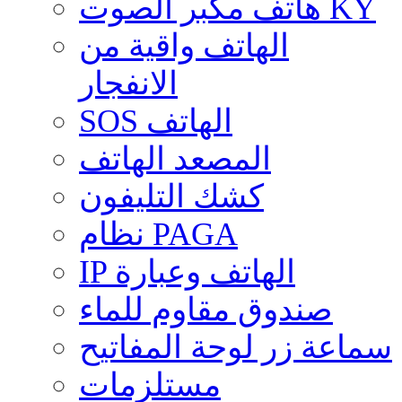
هاتف مكبر الصوت KY
الهاتف واقية من
الانفجار
SOS الهاتف
المصعد الهاتف
كشك التليفون
نظام PAGA
IP الهاتف وعبارة
صندوق مقاوم للماء
سماعة زر لوحة المفاتيح
مستلزمات