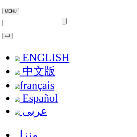
MENU
لغة
ENGLISH
中文版
français
Español
عربى
منزل