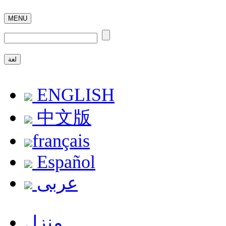
MENU
لغة
ENGLISH
中文版
français
Español
عربى
منزل