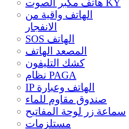
هاتف مكبر الصوت KY
الهاتف واقية من
الانفجار
SOS الهاتف
المصعد الهاتف
كشك التليفون
نظام PAGA
IP الهاتف وعبارة
صندوق مقاوم للماء
سماعة زر لوحة المفاتيح
مستلزمات