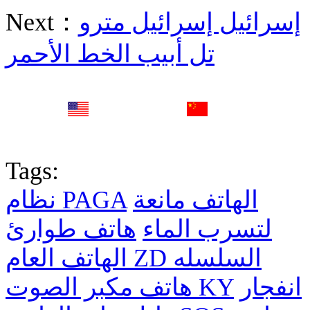
إسرائيل إسرائيل مترو
Next：
تل أبيب الخط الأحمر
English
中文
Fr
Tags:
الهاتف مانعة
نظام PAGA
لتسرب الماء
هاتف طوارئ
الهاتف العام ZD السلسله
انفجار
هاتف مكبر الصوت KY