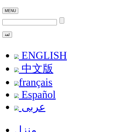
MENU
لغة
ENGLISH
中文版
français
Español
عربى
منزل