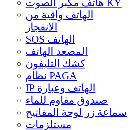
هاتف مكبر الصوت KY
الهاتف واقية من
الانفجار
SOS الهاتف
المصعد الهاتف
كشك التليفون
نظام PAGA
IP الهاتف وعبارة
صندوق مقاوم للماء
سماعة زر لوحة المفاتيح
مستلزمات