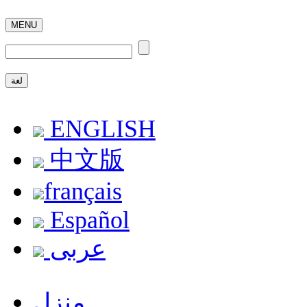
MENU
لغة
ENGLISH
中文版
français
Español
عربى
منزل