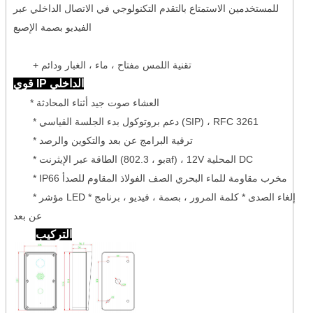
للمستخدمين الاستمتاع بالتقدم التكنولوجي في الاتصال الداخلي عبر
الفيديو بصمة الإصبع
+ تقنية اللمس مفتاح ، ماء ، الغبار ودائم
قوي IP الداخلي
* العشاء صوت جيد أثناء المحادثة
* دعم بروتوكول بدء الجلسة القياسي (SIP) ، RFC 3261
* ترقية البرامج عن بعد والتكوين والرصد
* الطاقة عبر الإيثرنت (بو ، 802.3af) ، 12V المحلية DC
* IP66 مخرب مقاومة للماء البحري الصف الفولاذ المقاوم للصدأ
* مؤشر LED * إلغاء الصدى * كلمة المرور ، بصمة ، فيديو ، برنامج
عن بعد
التركيب