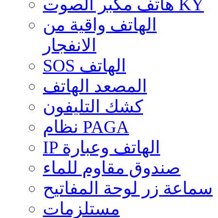
هاتف مكبر الصوت KY
الهاتف واقية من
الانفجار
SOS الهاتف
المصعد الهاتف
كشك التليفون
نظام PAGA
IP الهاتف وعبارة
صندوق مقاوم للماء
سماعة زر لوحة المفاتيح
مستلزمات