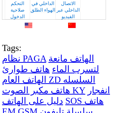
الاتصال
الداخلي في
التحكم
الداخلي عبر
الهواء الطلق
صلاحية
الفيديو
الدخول
English
中文
Fr
Tags:
الهاتف مانعة
نظام PAGA
لتسرب الماء
هاتف طوارئ
الهاتف العام ZD السلسله
انفجار
هاتف مكبر الصوت KY
SOS هاتف
دليل على الهاتف
EM GSM سلسلة
تليفون