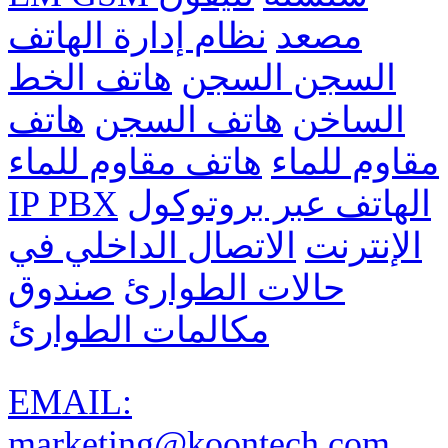
مصعد
نظام إدارة الهاتف
السجن السجن
هاتف الخط
الساخن
هاتف السجن
هاتف
مقاوم للماء
هاتف مقاوم للماء
الهاتف عبر بروتوكول
IP PBX
الإنترنت
الاتصال الداخلي في
حالات الطوارئ
صندوق
مكالمات الطوارئ
EMAIL:
marketing@koontech.com