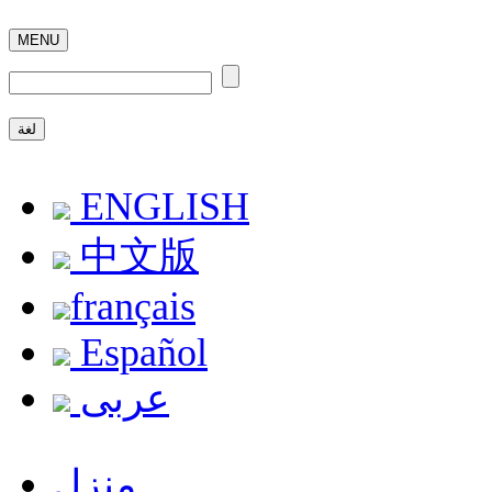
MENU
لغة
ENGLISH
中文版
français
Español
عربى
منزل