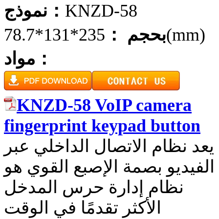
KNZD-58
نموذج：
235*131*78.7(mm)
بحجم ：
مواد：
KNZD-58 VoIP camera
fingerprint keypad button
يعد نظام الاتصال الداخلي عبر
الفيديو بصمة الإصبع القوي هو
نظام إدارة حرس المدخل
الأكثر تقدمًا في الوقت