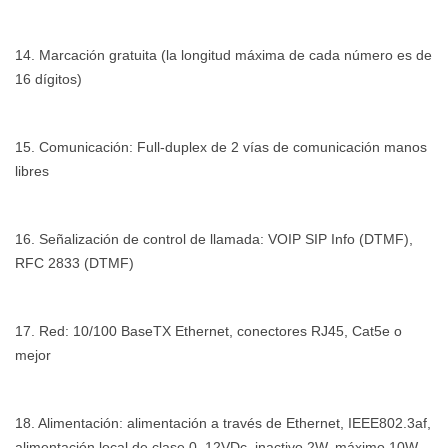
14. Marcación gratuita (la longitud máxima de cada número es de
16 dígitos)
15. Comunicación: Full-duplex de 2 vías de comunicación manos
libres
16. Señalización de control de llamada: VOIP SIP Info (DTMF),
RFC 2833 (DTMF)
17. Red: 10/100 BaseTX Ethernet, conectores RJ45, Cat5e o
mejor
18. Alimentación: alimentación a través de Ethernet, IEEE802.3af,
alimentación local de clase 0, 12VDc, inactivo 2W, máximo 10W