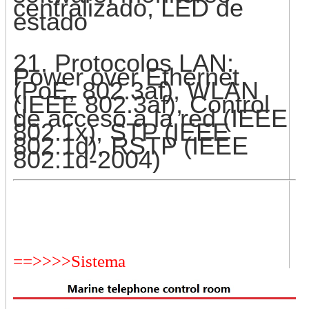
centralizado, LED de
estado
21. Protocolos LAN:
Power over Ethernet
(PoE, 802.3af), WLAN
(IEEE 802.3af), Control
de acceso a la red (IEEE
802.1x), STP (IEEE
802.1d), RSTP (IEEE
802.1d-2004)
==>>>>Sistema