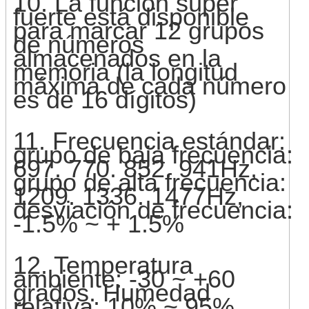
10. La función súper
fuerte está disponible
para marcar 12 grupos
de números
almacenados en la
memoria (la longitud
máxima de cada número
es de 16 dígitos)
11. Frecuencia estándar:
grupo de baja frecuencia:
697. 770. 852. 941Hz,
grupo de alta frecuencia:
1209. 1336. 1477Hz,
desviación de frecuencia:
-1.5% ~ + 1.5%
12. Temperatura
ambiente: -30 ~ +60
grados. Humedad
relativa: 10% ~ 95%