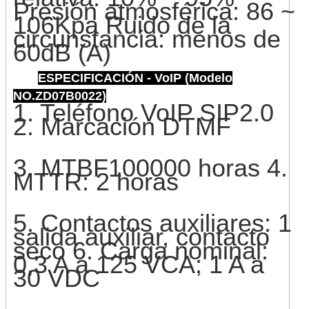
Presión atmosférica: 86 ~
106Kpa Ruido de la
circunstancia: menos de
60dB (A)
ESPECIFICACIÓN - VoIP (Modelo
NO.ZD07B0022)
1. Teléfono VoIP SIP2.0
2. Marcación DTMF
3. MTBF100000 horas 4.
MTTR: ​​2 horas
5. Contactos auxiliares: 1
salida auxiliar, contacto
seco 6. Carga nominal:
0,3 A a 125 VCA; 1 A a
30 VDC