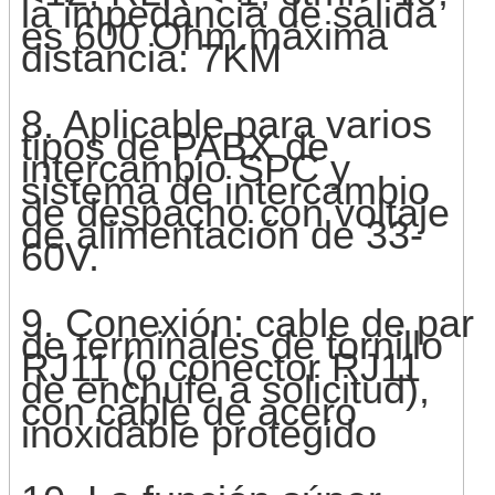
la impedancia de salida
es 600 Ohm.máxima
distancia: 7KM
8. Aplicable para varios
tipos de PABX de
intercambio SPC y
sistema de intercambio
de despacho con voltaje
de alimentación de 33-
60V.
9. Conexión: cable de par
de terminales de tornillo
RJ11 (o conector RJ11
de enchufe a solicitud),
con cable de acero
inoxidable protegido