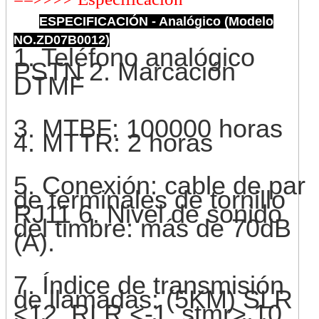
ESPECIFICACIÓN - Analógico (Modelo
NO.ZD07B0012)
1. Teléfono analógico
PSTN 2. Marcación
DTMF
3. MTBF: 100000 horas
4. MTTR: ​​2 horas
5. Conexión: cable de par
de terminales de tornillo
RJ11 6. Nivel de sonido
del timbre: más de 70dB
(A).
7. Índice de transmisión
de llamadas: (5KM) SLR
<12, RLR <-1, stmr> 10,