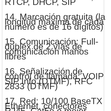
RTCP, DHCP, SIP
14. Marcación gratuita (la
longitud máxima de cada
número es de 16 dígitos)
15. Comunicación: Full-
duplex de 2 vías de
comunicación manos
libres
16. Señalización de
control de llamada: VOIP
SIP Info (DTMF), RFC
2833 (DTMF)
17. Red: 10/100 BaseTX
Ethernet, conectores
RJ45, Cat5e o mejor