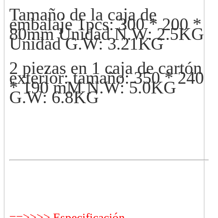
Tamaño de la caja de
embalaje 1pcs: 300 * 200 *
80mm Unidad N.W: 2.5KG
Unidad G.W: 3.21KG
2 piezas en 1 caja de cartón
exterior: tamaño: 350 * 240
* 190 mM N.W: 5.0KG
G.W: 6.8KG
==>>>> Especificación