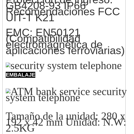
GB4208-93 IP66
Recomendaciones FCC
UIT-T K21
EMC: EN50121
(Compatibilidad
electromagnética de
aplicaciones ferroviarias)
EMBALAJE
Tamaño de la unidad: 280 x
192 x 42 mm Unidad: N.W:
2.5KG