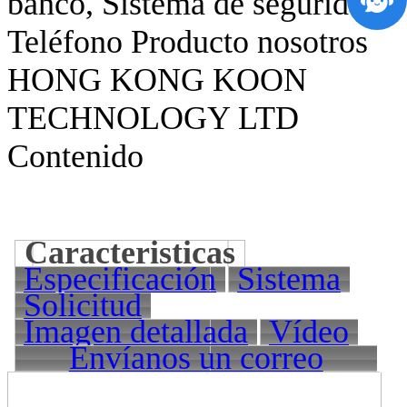
banco, Sistema de seguridad
Teléfono Producto nosotros
HONG KONG KOON
TECHNOLOGY LTD
Contenido
Caracteristicas
Especificación
Sistema
Solicitud
Imagen detallada
Vídeo
Envíanos un correo
electrónico