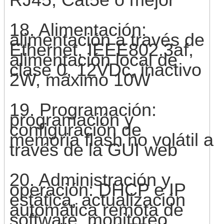
18. Alimentación:
alimentación a través de
Ethernet, IEEE802.3af,
alimentación local de
clase 0, 12VDc, inactivo
2W, máximo 10W
19. Programación:
programación y
configuración de
memoria flash no volátil a
través de la GUI web
20. Administración y
operación: DHCP e IP
estática, actualización
automática remota de
software, monitoreo