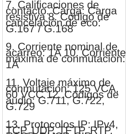
7. Calificaciones de
contacto. Carga: Carga
resistiva 8. Código de
cancelación de eco:
G.167 / G.168
9. Corriente nominal de
acarreo: 1A 10. Corriente
máxima de conmutación:
1A
11. Voltaje máximo de
conmutación: 125 VCA,
60 VCC 12. Códigos de
audio: G.711, G.722,
G.729
13. Protocolos IP: IPv4,
TCP, UDP, TFTP, RTP,