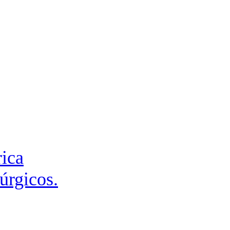
rica
úrgicos.