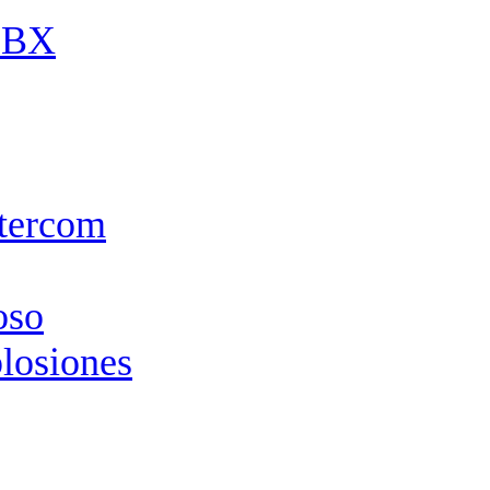
 PBX
ntercom
oso
plosiones