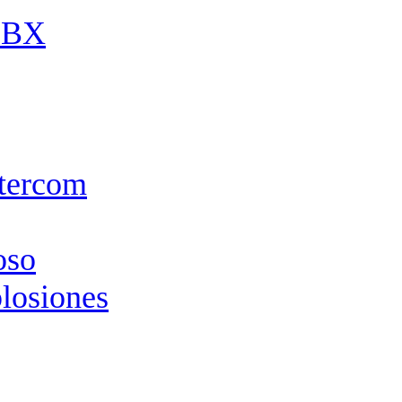
 PBX
ntercom
oso
plosiones