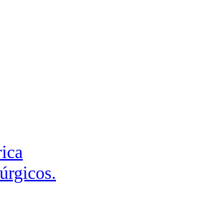
rica
úrgicos.