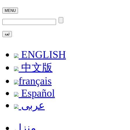
MENU
لغة
ENGLISH
中文版
français
Español
عربى
منزل