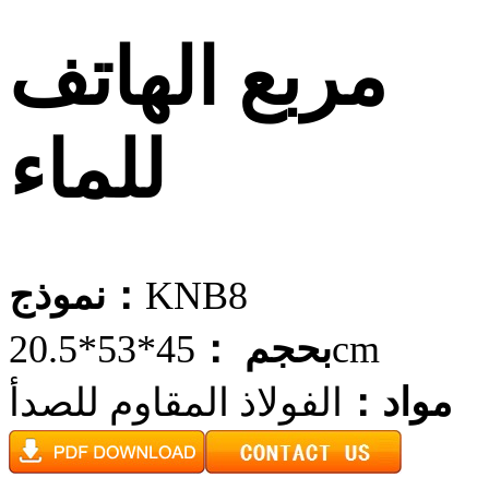
مربع الهاتف
للماء
KNB8
نموذج：
45*53*20.5cm
بحجم ：
مواد：
الفولاذ المقاوم للصدأ