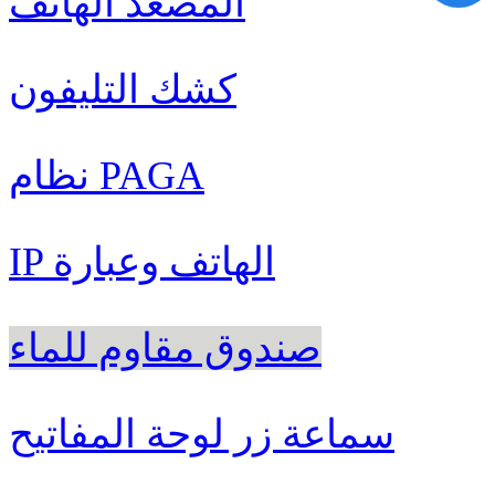
المصعد الهاتف
كشك التليفون
نظام PAGA
IP الهاتف وعبارة
صندوق مقاوم للماء
سماعة زر لوحة المفاتيح