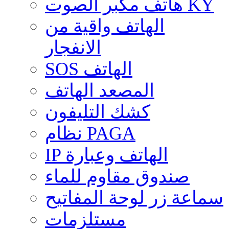
هاتف مكبر الصوت KY
الهاتف واقية من
الانفجار
SOS الهاتف
المصعد الهاتف
كشك التليفون
نظام PAGA
IP الهاتف وعبارة
صندوق مقاوم للماء
سماعة زر لوحة المفاتيح
مستلزمات