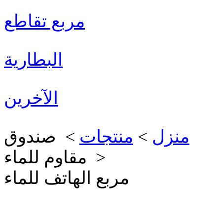
مربع تقاطع
البطارية
الآخرين
منزل
>
منتجات
> صندوق
مقاوم للماء >
مربع الهاتف للماء